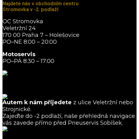
Najdete nás v obchodním centru
Stromovka v -2. podlaží
OC Stromovka
Veletržní 24
170 00 Praha 7 – Holešovice
PO–NE 8:00 – 20:00
Motoservis
PO–PÁ 8:30 – 17:00
Zobrazit na mapách →
Autem k nám přijedete
z ulice Veletržní nebo
Strojnické.
Zajeďte do -2 podlaží, naše přehledná navigace
vás zavede přímo před Pneuservis Sobíšek.