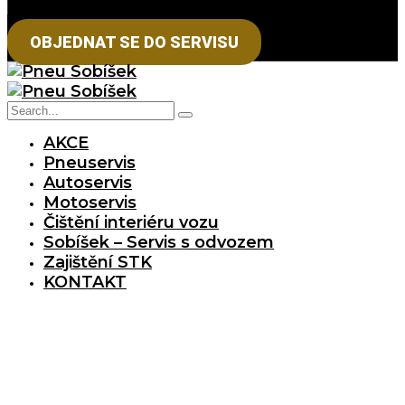
OBJEDNAT SE DO SERVISU
AKCE
Pneuservis
Autoservis
Motoservis
Čištění interiéru vozu
Sobíšek – Servis s odvozem
Zajištění STK
KONTAKT
PNEUSERVIS,
MOTOSERVIS
,
AUTOSERVIS
v OC Stromovka
PNEUSERVIS,