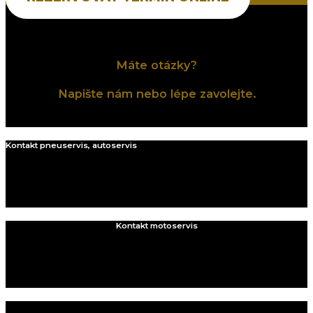
Máte otázky?
Napište nám nebo lépe zavolejte.
Kontakt pneuservis, autoservis
servis@pneusobisek.cz
+420 774 727 370​
Kontakt motoservis
moto@pneusobisek.cz
+420 770 398 158​