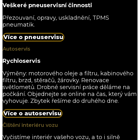
Veškeré pneuservisní činnosti
Přezouvaní, opravy, uskladnění, TPMS
pneumatik.
Více o pneuservisu
Autoservis
Rychloservis
Výměny: motorového oleje a filtru, kabinového
filtru, brzd, stěračů, žárovky. Renovace
světlometů. Drobné servisní práce děláme na
počkání. Objednejte se online na čas, který vám
vyhovuje. Zbytek řešíme do druhého dne.
Více o autoservisu
Čištění interiéru vozu
Vyčistíme interiér vašeho vozu, a to i silně