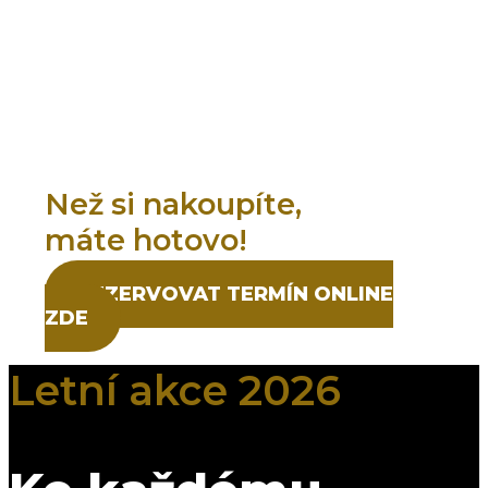
MOTOSERVIS,
AUTOSERVIS
v OC Stromovka
Než si nakoupíte,
máte hotovo!
REZERVOVAT TERMÍN ONLINE
ZDE
Letní akce 2026