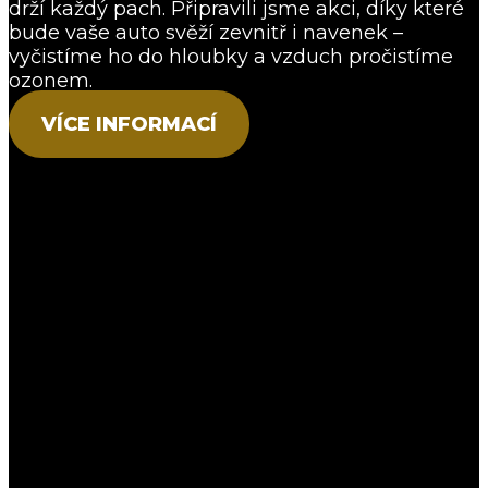
drží každý pach. Připravili jsme akci, díky které
bude vaše auto svěží zevnitř i navenek –
vyčistíme ho do hloubky a vzduch pročistíme
ozonem.
VÍCE INFORMACÍ