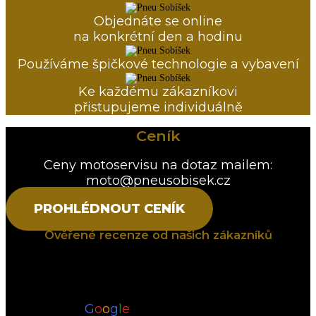
Objednáte se online
na konkrétní den a hodinu
Používáme špičkové technologie a vybavení
Ke každému zákazníkovi
přistupujeme individuálně
Ceník
Ceny motoservisu na dotaz mailem:
moto@pneusobisek.cz
PROHLÉDNOUT CENÍK
Ověřené recenze od našich zákazníků​
PneuSobíšek
4.7
Na základě 110 recenzí
powered by
G
o
o
g
l
e